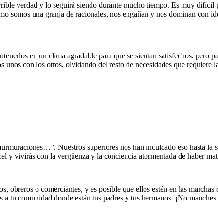
rible verdad y lo seguirá siendo durante mucho tiempo. Es muy difícil p
 como somos una granja de racionales, nos engañan y nos dominan con id
enerlos en un clima agradable para que se sientan satisfechos, pero par
s unos con los otros, olvidando del resto de necesidades que requiere l
urmuraciones…”. Nuestros superiores nos han inculcado eso hasta la sac
árcel y vivirás con la vergüenza y la conciencia atormentada de haber m
, obreros o comerciantes, y es posible que ellos estén en las marchas d
ás a tu comunidad donde están tus padres y tus hermanos. ¡No manches 