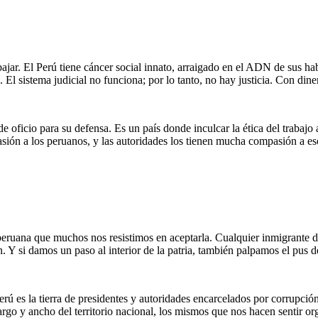
ajar. El Perú tiene cáncer social innato, arraigado en el ADN de sus habi
 El sistema judicial no funciona; por lo tanto, no hay justicia. Con din
e oficio para su defensa. Es un país donde inculcar la ética del trabajo 
asión a los peruanos, y las autoridades los tienen mucha compasión a e
peruana que muchos nos resistimos en aceptarla. Cualquier inmigrante de
 Y si damos un paso al interior de la patria, también palpamos el pus d
rú es la tierra de presidentes y autoridades encarcelados por corrupción
argo y ancho del territorio nacional, los mismos que nos hacen sentir or