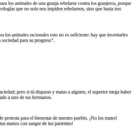
ara los animales de una granja rebelarse contra los granjeros, porque
eologías que no solo nos impiden rebelarnos, sino que hasta nos
a los animales racionales esto no es suficiente: hay que inventarles
a sociedad para su progreso”.
iedad; pero si tú disparas y matas a alguien, el superior niega haber
atado a uno de tus hermanos.
e protesta para el bienestar de nuestro pueblo. ¡No los mates!
tus manos con sangre de tus parientes!