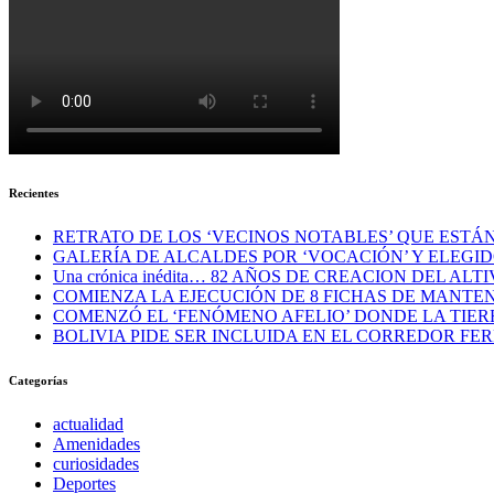
Recientes
RETRATO DE LOS ‘VECINOS NOTABLES’ QUE ESTÁ
GALERÍA DE ALCALDES POR ‘VOCACIÓN’ Y ELEGI
Una crónica inédita… 82 AÑOS DE CREACION DEL AL
COMIENZA LA EJECUCIÓN DE 8 FICHAS DE MANTE
COMENZÓ EL ‘FENÓMENO AFELIO’ DONDE LA TIERR
BOLIVIA PIDE SER INCLUIDA EN EL CORREDOR FE
Categorías
actualidad
Amenidades
curiosidades
Deportes