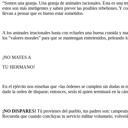
“Somos una granja. Una granja de animales racionales. Esta es una ter
estos son más inteligentes y saben prever las posibles rebeliones. Y
llevan a pensar que es bueno estar sometidos.
A los animales irracionales basta con echarles una buena comida y mant
los “valores morales” para que se mantengan entretenidos, peleando lo
¡NO MATES A
TU HERMANO!
En el ejército nos enseñan que «las órdenes se cumplen sin dudas ni m
dado la orden de disparar; entonces, serás tú quien terminará en la c
¡NO DISPARES!
Tú provienes del pueblo, tus padres son: campesinos
Recuerda que cuando concluyas tu servicio militar voluntario, volver