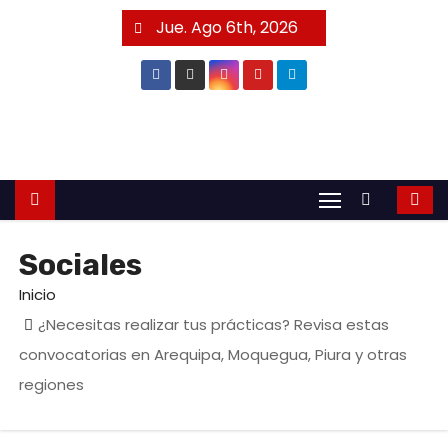
S
Jue. Ago 6th, 2026
a
l
t
a
r
a
l
c
Sociales
o
n
Inicio
t
¿Necesitas realizar tus prácticas? Revisa estas
e
convocatorias en Arequipa, Moquegua, Piura y otras
n
regiones
i
d