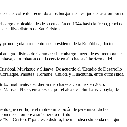
desde el cofre del recuerdo a los burgomaestres que destacaron por su
argo de alcalde, desde su creación en 1944 hasta la fecha, gracias a
del altivo distrito de San Cristóbal.
y promulgada por el entonces presidente de la República, doctor
n al antiguo distrito de Carumas; sin embargo, luego de esa memorable
baya, enrumbaron con la cerviz en alto hacia el horizonte del
 Cristóbal, Muylaque y Sijuaya. De acuerdo al ‘Estudio de Desarrollo
Coralaque, Pallatea, Hornune, Chilota y Huachunta, entre otros sitios,
strito, finalmente, decidieron marcharse a Carumas en 2025,
de Mariscal Nieto, encabezada por el alcalde John Larry Coayla, de
mento que certifique el motivo ni la razón de perennizar dicho
oner ese nombre a su “querido distrito”.
“San Cristóbal” para este distrito, fue una idea estupenda de algún