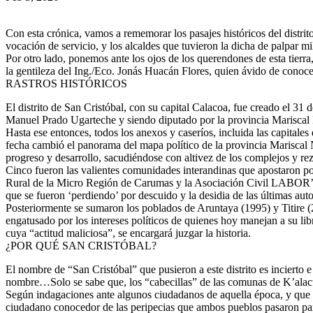
Con esta crónica, vamos a rememorar los pasajes históricos del distr
vocación de servicio, y los alcaldes que tuvieron la dicha de palpar m
Por otro lado, ponemos ante los ojos de los querendones de esta tie
la gentileza del Ing./Eco. Jonás Huacán Flores, quien ávido de conocer 
RASTROS HISTÓRICOS
El distrito de San Cristóbal, con su capital Calacoa, fue creado el 
Manuel Prado Ugarteche y siendo diputado por la provincia Mariscal 
Hasta ese entonces, todos los anexos y caseríos, incluida las capital
fecha cambió el panorama del mapa político de la provincia Mariscal
progreso y desarrollo, sacudiéndose con altivez de los complejos y rez
Cinco fueron las valientes comunidades interandinas que apostaron por
Rural de la Micro Región de Carumas y la Asociación Civil LABOR’, tam
que se fueron ‘perdiendo’ por descuido y la desidia de las últimas aut
Posteriormente se sumaron los poblados de Aruntaya (1995) y Titire (2
engatusado por los intereses políticos de quienes hoy manejan a su li
cuya “actitud maliciosa”, se encargará juzgar la historia.
¿POR QUÉ SAN CRISTÓBAL?
El nombre de “San Cristóbal” que pusieron a este distrito es incierto 
nombre…Solo se sabe que, los “cabecillas” de las comunas de K’alacu
Según indagaciones ante algunos ciudadanos de aquella época, y que a
ciudadano conocedor de las peripecias que ambos pueblos pasaron para