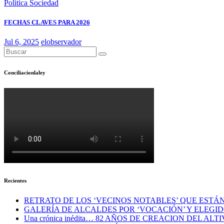
Politica
Sociedad
FECHAS CLAVES PARA 2026
Jul 6, 2025
elobservador
Conciliacionlaley
Recientes
RETRATO DE LOS ‘VECINOS NOTABLES’ QUE ESTÁ
GALERÍA DE ALCALDES POR ‘VOCACIÓN’ Y ELEGI
Una crónica inédita… 82 AÑOS DE CREACION DEL AL