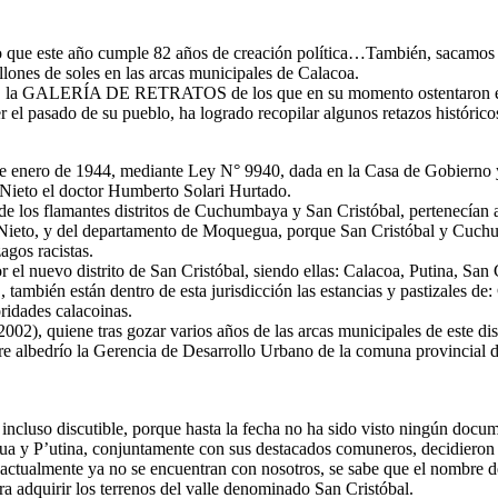
ito que este año cumple 82 años de creación política…También, sacamos 
illones de soles en las arcas municipales de Calacoa.
rra, la GALERÍA DE RETRATOS de los que en su momento ostentaron el c
el pasado de su pueblo, ha logrado recopilar algunos retazos históricos 
31 de enero de 1944, mediante Ley N° 9940, dada en la Casa de Gobierno 
Nieto el doctor Humberto Solari Hurtado.
es de los flamantes distritos de Cuchumbaya y San Cristóbal, pertenecía
 Nieto, y del departamento de Moquegua, porque San Cristóbal y Cuchum
agos racistas.
 el nuevo distrito de San Cristóbal, siendo ellas: Calacoa, Putina, San
bién están dentro de esta jurisdicción las estancias y pastizales de: 
oridades calacoinas.
002), quiene tras gozar varios años de las arcas municipales de este di
bre albedrío la Gerencia de Desarrollo Urbano de la comuna provincial 
e incluso discutible, porque hasta la fecha no ha sido visto ningún docu
a y P’utina, conjuntamente con sus destacados comuneros, decidieron p
ctualmente ya no se encuentran con nosotros, se sabe que el nombre de 
 adquirir los terrenos del valle denominado San Cristóbal.