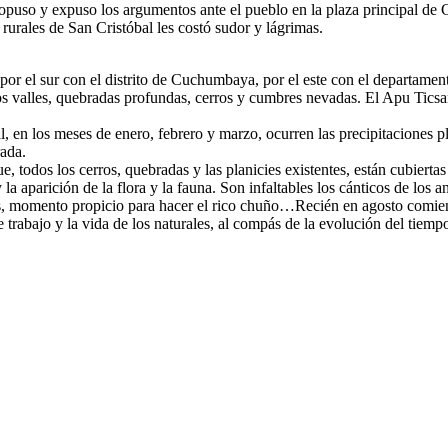
opuso y expuso los argumentos ante el pueblo en la plaza principal
s rurales de San Cristóbal les costó sudor y lágrimas.
 por el sur con el distrito de Cuchumbaya, por el este con el departament
alles, quebradas profundas, cerros y cumbres nevadas. El Apu Ticsani 
ual, en los meses de enero, febrero y marzo, ocurren las precipitaciones
rada.
e, todos los cerros, quebradas y las planicies existentes, están cubiert
 aparición de la flora y la fauna. Son infaltables los cánticos de los ani
s, momento propicio para hacer el rico chuño…Recién en agosto comienza 
trabajo y la vida de los naturales, al compás de la evolución del tiemp