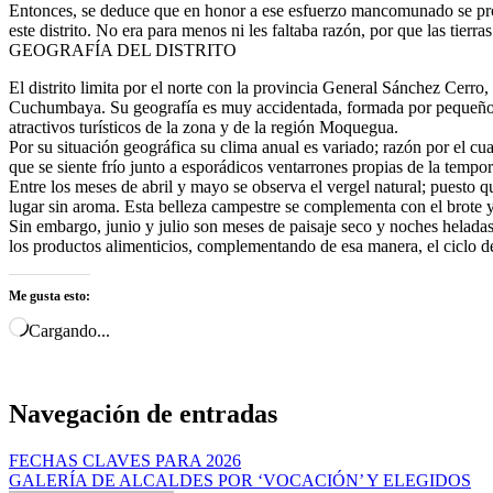
Entonces, se deduce que en honor a ese esfuerzo mancomunado se pr
este distrito. No era para menos ni les faltaba razón, por que las tierra
GEOGRAFÍA DEL DISTRITO
El distrito limita por el norte con la provincia General Sánchez Cerro,
Cuchumbaya. Su geografía es muy accidentada, formada por pequeños v
atractivos turísticos de la zona y de la región Moquegua.
Por su situación geográfica su clima anual es variado; razón por el c
que se siente frío junto a esporádicos ventarrones propias de la tempo
Entre los meses de abril y mayo se observa el vergel natural; puesto qu
lugar sin aroma. Esta belleza campestre se complementa con el brote y la
Sin embargo, junio y julio son meses de paisaje seco y noches helada
los productos alimenticios, complementando de esa manera, el ciclo de 
Me gusta esto:
Cargando...
Navegación de entradas
FECHAS CLAVES PARA 2026
GALERÍA DE ALCALDES POR ‘VOCACIÓN’ Y ELEGIDOS