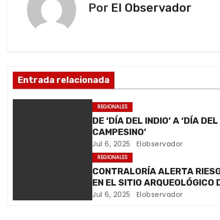
Por
El Observador
g
a
c
i
Entrada relacionada
ó
REGIONALES
n
DE ‘DÍA DEL INDIO’ A ‘DÍA DEL
CAMPESINO’
d
Jul 6, 2025
Elobservador
e
REGIONALES
CONTRALORÍA ALERTA RIES
e
EN EL SITIO ARQUEOLÓGICO DEL
CERRO BAÚL
Jul 6, 2025
Elobservador
n