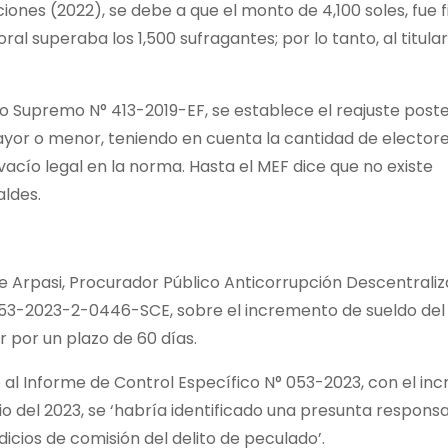
iones (2022), se debe a que el monto de 4,100 soles, fue f
l superaba los 1,500 sufragantes; por lo tanto, al titular
o Supremo N° 413-2019-EF, se establece el reajuste poster
r o menor, teniendo en cuenta la cantidad de electore
 vacío legal en la norma. Hasta el MEF dice que no existe
aldes.
e Arpasi, Procurador Público Anticorrupción Descentrali
53-2023-2-0446-SCE, sobre el incremento de sueldo del a
r por un plazo de 60 días.
 al Informe de Control Específico N° 053-2023, con el i
o del 2023, se ‘habría identificado una presunta responsa
icios de comisión del delito de peculado’.