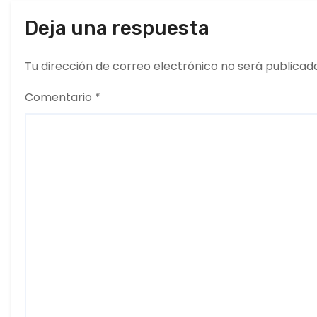
t
Deja una respuesta
r
a
Tu dirección de correo electrónico no será publicad
d
Comentario
*
a
s