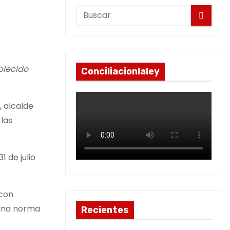
blecido
Conciliacionlaley
, alcalde
 las
 de julio
 con
guna norma
Recientes