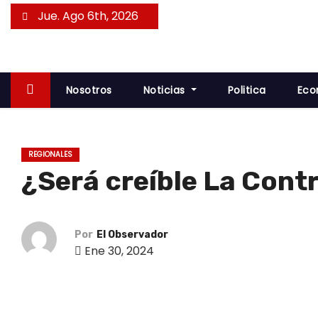
S
Jue. Ago 6th, 2026
a
l
t
a
Nosotros
Noticias
Politica
Eco
r
a
l
REGIONALES
c
¿Será creíble La Contr
o
n
t
Por
El Observador
e
Ene 30, 2024
n
i
d