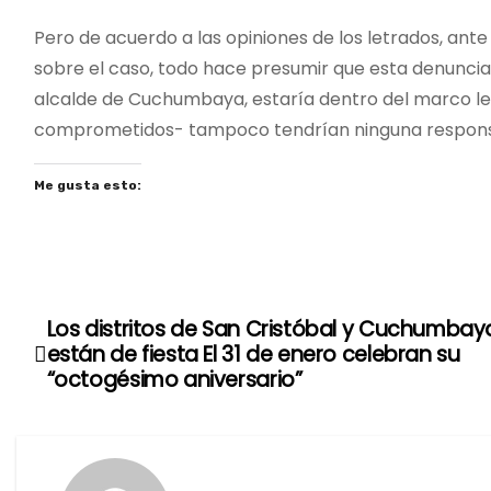
Pero de acuerdo a las opiniones de los letrados, an
sobre el caso, todo hace presumir que esta denuncia
alcalde de Cuchumbaya, estaría dentro del marco leg
comprometidos- tampoco tendrían ninguna responsa
Me gusta esto:
Los distritos de San Cristóbal y Cuchumbay
N
están de fiesta El 31 de enero celebran su
a
“octogésimo aniversario”
v
e