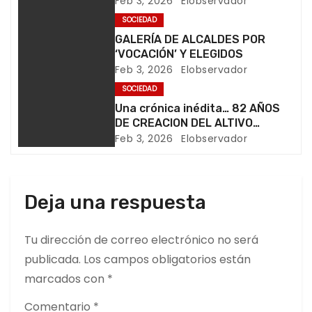
Feb 3, 2026
Elobservador
d
SOCIEDAD
e
GALERÍA DE ALCALDES POR
‘VOCACIÓN’ Y ELEGIDOS
e
Feb 3, 2026
Elobservador
SOCIEDAD
n
Una crónica inédita… 82 AÑOS
t
DE CREACION DEL ALTIVO
DISTRITO DE SAN CRISTÓBAL
Feb 3, 2026
Elobservador
r
a
Deja una respuesta
d
Tu dirección de correo electrónico no será
a
publicada.
Los campos obligatorios están
s
marcados con
*
Comentario
*