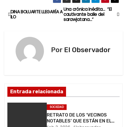
g
Una crónica inédita… “El
N
DINA BOLUARTE LLEGARÍA A
a
cautivante baile del
ILO
sarawjatana…”
a
n
d
v
o
e
.
Por
El Observador
.
g
.
a
c
Entrada relacionada
i
ó
SOCIEDAD
RETRATO DE LOS ‘VECINOS
n
NOTABLES’ QUE ESTÁN EN EL
RINCÓN DEL OLVIDO…