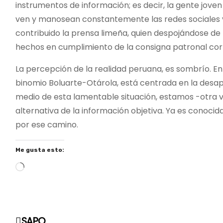
instrumentos de información; es decir, la gente jove
ven y manosean constantemente las redes sociales vi
contribuido la prensa limeña, quien despojándose de 
hechos en cumplimiento de la consigna patronal cor
La percepción de la realidad peruana, es sombrío. En
binomio Boluarte-Otárola, está centrada en la desap
medio de esta lamentable situación, estamos -otra ve
alternativa de la información objetiva. Ya es conocid
por ese camino.
Me gusta esto:
C
a
r
g
N
SAPO
a