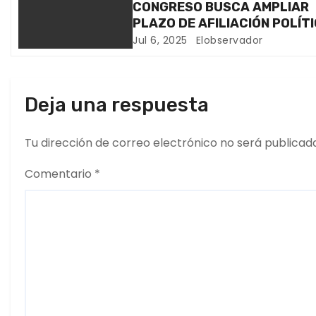
e
CONGRESO BUSCA AMPLIAR
PLAZO DE AFILIACIÓN POLÍT
e
Jul 6, 2025
Elobservador
n
t
Deja una respuesta
r
Tu dirección de correo electrónico no será publicad
a
Comentario
*
d
a
s