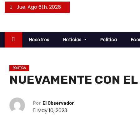
S
Jue. Ago 6th, 2026
a
l
t
a
Nosotros
Noticias
Politica
Eco
r
a
l
POLITICA
c
NUEVAMENTE CON EL
o
n
t
Por
El Observador
e
May 10, 2023
n
i
d