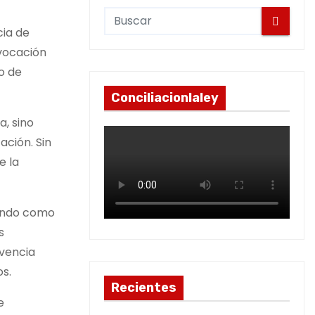
cia de
 vocación
o de
Conciliacionlaley
a, sino
ación. Sin
e la
sando como
s
ivencia
os.
Recientes
e