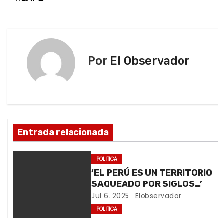
n
a
d
v
o
.
e
Por
El Observador
.
g
.
a
c
Entrada relacionada
i
ó
POLITICA
‘EL PERÚ ES UN TERRITORIO
n
SAQUEADO POR SIGLOS…’
Jul 6, 2025
Elobservador
d
POLITICA