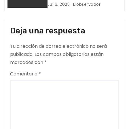
CERRO BAÚL
Jul 6, 2025
Elobservador
r
a
Deja una respuesta
d
Tu dirección de correo electrónico no será
a
publicada.
Los campos obligatorios están
s
marcados con
*
Comentario
*