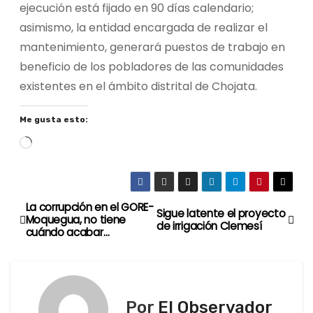
ejecución está fijado en 90 días calendario;
asimismo, la entidad encargada de realizar el
mantenimiento, generará puestos de trabajo en
beneficio de los pobladores de las comunidades
existentes en el ámbito distrital de Chojata.
Me gusta esto:
C
a
r
g
La corrupción en el GORE-
N
Sigue latente el proyecto
a
Moquegua, no tiene
de irrigación Clemesí
cuándo acabar…
a
n
d
v
o
e
.
Por
El Observador