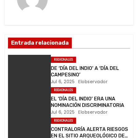
.
g
.
a
c
Entrada relacionada
i
ó
REGIONALES
DE ‘DÍA DEL INDIO’ A ‘DÍA DEL
n
CAMPESINO’
Jul 6, 2025
Elobservador
d
REGIONALES
e
EL ‘DÍA DEL INDIO’ ERA UNA
NOMINACIÓN DISCRIMINATORIA
e
Jul 6, 2025
Elobservador
REGIONALES
n
CONTRALORÍA ALERTA RIESGOS
t
EN EL SITIO ARQUEOLÓGICO DEL