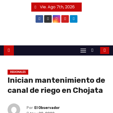
S
Vie. Ago 7th, 2026
a
l
t
a
r
a
l
c
o
REGIONALES
n
Inician mantenimiento de
t
e
canal de riego en Chojata
n
i
Por
El Observador
d