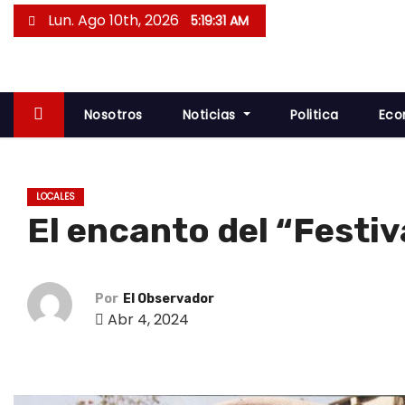
S
Lun. Ago 10th, 2026
5:19:31 AM
a
l
t
a
Nosotros
Noticias
Politica
Eco
r
a
l
LOCALES
c
El encanto del “Festi
o
n
t
Por
El Observador
e
Abr 4, 2024
n
i
d