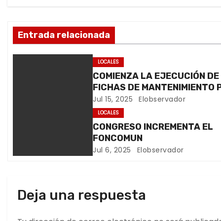
a
c
Entrada relacionada
i
LOCALES
ó
COMIENZA LA EJECUCIÓN DE
FICHAS DE MANTENIMIENTO PARA
n
MEJORAR EL ORNATO RURAL
Jul 15, 2025
Elobservador
URBANO DE SAN ANTONIO
d
LOCALES
CONGRESO INCREMENTA EL
e
FONCOMUN
Jul 6, 2025
Elobservador
e
n
Deja una respuesta
t
r