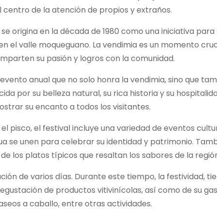
centro de la atención de propios y extraños.
 se origina en la década de 1980 como una iniciativa para
 en el valle moqueguano. La vendimia es un momento cruci
comparten su pasión y logros con la comunidad.
n evento anual que no solo honra la vendimia, sino que ta
 por su belleza natural, su rica historia y su hospitalida
strar su encanto a todos los visitantes.
l pisco, el festival incluye una variedad de eventos cultu
ua se unen para celebrar su identidad y patrimonio. Tamb
e los platos típicos que resaltan los sabores de la regió
ción de varios días. Durante este tiempo, la festividad, t
 degustación de productos vitivinícolas, así como de su g
eos a caballo, entre otras actividades.