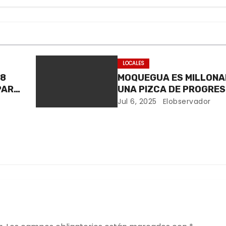
LOCALES
 8
MOQUEGUA ES MILLONAR
UNA PIZCA DE PROGRE
 Y
Jul 6, 2025
Elobservador