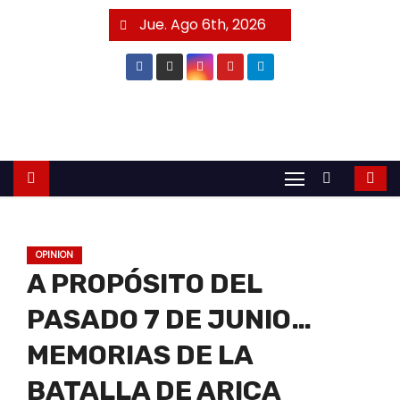
S
Jue. Ago 6th, 2026
a
l
t
a
r
a
l
c
o
OPINION
n
A PROPÓSITO DEL
t
e
PASADO 7 DE JUNIO…
n
MEMORIAS DE LA
i
BATALLA DE ARICA
d