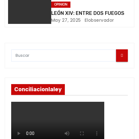
OPINION
e
LEÓN XIV: ENTRE DOS FUEGOS
n
May 27, 2025
Elobservador
t
r
a
d
a
Conciliacionlaley
s