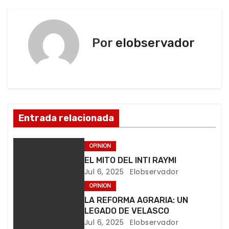
a
n
d
v
o
Por
elobservador
e
.
.
g
.
a
c
Entrada relacionada
i
OPINION
ó
EL MITO DEL INTI RAYMI
Jul 6, 2025
Elobservador
n
OPINION
d
LA REFORMA AGRARIA: UN
LEGADO DE VELASCO
e
Jul 6, 2025
Elobservador