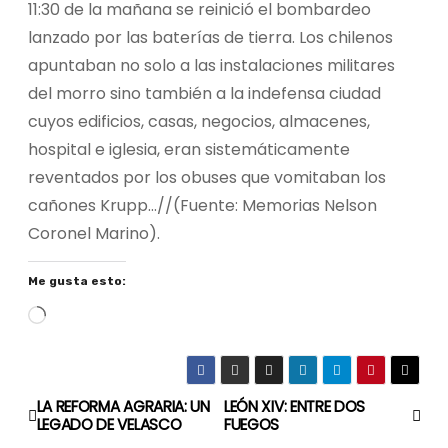
11:30 de la mañana se reinició el bombardeo
lanzado por las baterías de tierra. Los chilenos
apuntaban no solo a las instalaciones militares
del morro sino también a la indefensa ciudad
cuyos edificios, casas, negocios, almacenes,
hospital e iglesia, eran sistemáticamente
reventados por los obuses que vomitaban los
cañones Krupp…//(Fuente: Memorias Nelson
Coronel Marino).
Me gusta esto:
C
a
r
g
LA REFORMA AGRARIA: UN
LEÓN XIV: ENTRE DOS
N
a
LEGADO DE VELASCO
FUEGOS