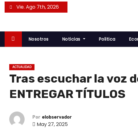
S
Vie. Ago 7th, 2026
a
l
t
a
Nosotros
Noticias
Politica
Eco
r
a
l
ACTUALIDAD
c
Tras escuchar la vo
o
n
ENTREGAR TÍTULOS
t
e
n
Por
elobservador
May 27, 2025
i
d