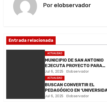
.
Por
elobservador
g
.
a
c
i
Entrada relacionada
ó
ACTUALIDAD
n
MUNICIPIO DE SAN ANTONIO
EJECUTA PROYECTO PARA
d
FORTALECER SU CAPACIDAD
Jul 6, 2025
Elobservador
e
ADMINISTRATIVA Y OPERATI
ACTUALIDAD
BUSCAN CONVERTIR EL
e
PEDAGÓGICO EN ‘UNIVERSID
DE EDUCACIÓN’
Jul 6, 2025
Elobservador
n