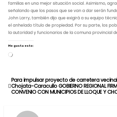
familias en una mejor situación social. Asimismo, agrad
señalando que los pasos que se van a dar serán fun
John Larry, también dijo que exigirá a su equipo técni
el anhelado título de propiedad. Por su parte, los 
la autoridad y funcionarios de la comuna provincial d
Me gusta esto:
C
a
r
g
Para impulsar proyecto de carretera vecina
N
a
Chojata-Caracullo GOBIERNO REGIONAL FIR
n
a
CONVENIO CON MUNICIPIOS DE LLOQUE Y CH
d
v
o
.
e