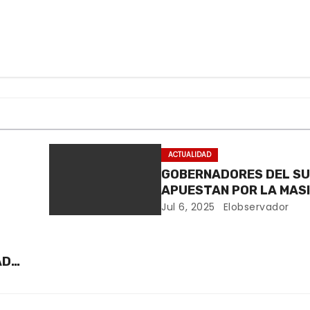
ACTUALIDAD
GOBERNADORES DEL S
APUESTAN POR LA MASI
DEL GAS
Jul 6, 2025
Elobservador
VA
AD