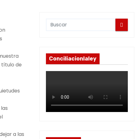
con
s
 muestra
Conciliacionlaley
título de
uietudes
 las
el
dejar a las