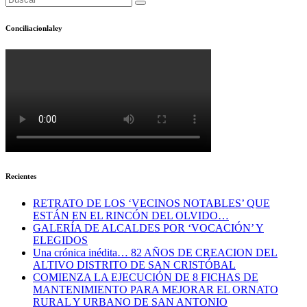
Conciliacionlaley
Recientes
RETRATO DE LOS ‘VECINOS NOTABLES’ QUE
ESTÁN EN EL RINCÓN DEL OLVIDO…
GALERÍA DE ALCALDES POR ‘VOCACIÓN’ Y
ELEGIDOS
Una crónica inédita… 82 AÑOS DE CREACION DEL
ALTIVO DISTRITO DE SAN CRISTÓBAL
COMIENZA LA EJECUCIÓN DE 8 FICHAS DE
MANTENIMIENTO PARA MEJORAR EL ORNATO
RURAL Y URBANO DE SAN ANTONIO