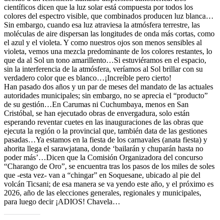
científicos dicen que la luz solar está compuesta por todos los
colores del espectro visible, que combinados producen luz blanca…
Sin embargo, cuando esa luz atraviesa la atmósfera terrestre, las
moléculas de aire dispersan las longitudes de onda más cortas, como
el azul y el violeta. Y como nuestros ojos son menos sensibles al
violeta, vemos una mezcla predominante de los colores restantes, lo
que da al Sol un tono amarillento…Si estuviéramos en el espacio,
sin la interferencia de la atmósfera, veríamos al Sol brillar con su
verdadero color que es blanco…¡Increíble pero cierto!
Han pasado dos años y un par de meses del mandato de las actuales
autoridades municipales; sin embargo, no se aprecia el “producto”
de su gestión…En Carumas ni Cuchumbaya, menos en San
Cristóbal, se han ejecutado obras de envergadura, solo están
esperando reventar cuetes en las inauguraciones de las obras que
ejecuta la región o la provincial que, también data de las gestiones
pasadas…Ya estamos en la fiesta de los carnavales (anata fiesta) y
ahorita llega el sarawjatana, donde ‘bailarán y chuparán hasta no
poder más’…Dicen que la Comisión Organizadora del concurso
“Charango de Oro”, se encuentra tras los pasos de los miles de soles
que -esta vez- van a “chingar” en Soquesane, ubicado al pie del
volcán Ticsani; de esa manera se va yendo este año, y el próximo es
2026, año de las elecciones generales, regionales y municipales,
para luego decir ¡ADIOS! Chavela…