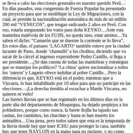
se lleva a cabo las elecciones generales en nuestro querido Perú…
En días pasados, una congresista de Fuerza Popular ha presentado
un proyecto para que se modifique la Ley de Migraciones, con la
cual, se permite la nacionalización automática de más de un millón
200 mil “VENECOS”, que tengan radicando 2 años en Perú. Con
eso, estaría asegurando los votos para doña KEYKO…Ante esta
maniobra malévola de los FUJIS, no queda sino, estar atentos…Ya
saben el dicho: “Camarón que se duerme la corriente se lo lleva”.
En estos días, el paisano ‘LAGARTO’ también estuvo por la ciudad
lacustre de Puno, donde ‘chamulló’ a los cholitos, diciendo que va
sacar de la cárcel al ingenuo expresidente Pedro Castillo, si llega a
ser presidente…¿Se dan cuenta de todas las maniobras y estrategias
que se manejan los políticos? ‘La china’ quiere nacionalizar a todos
los ‘rateros’ y Lagarto ofrece indultar al pobre Castillo…Pero la
diferencia es que, KEYKO está en el poder, mientras que a
Vizcarra, lo han inhabilitado por 10 años para que no participe en las
elecciones…¡La derecha tiembla al escuchar a Martín Vizcarra, no
quieren ni verlo!
Las fuertes lluvias que se han registrado en los últimos días en la
parte alta del departamento de Moquegua, ha dejado perplejos a los
pobladores, porque como nunca, la fuerte llojlla ha tapado sus
casitas, los caminitos, las chacritas y hasta se han muerto los
animalitos…Una pena, pero todos saben que esta es la temporada de
la lluvia donde hay que traer ICHU para proteger la casa, también
hay que tener NAYLON en la mano para no mojarse, y no como