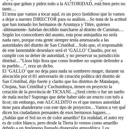
ahora que gritan y piden todo a la AUTORIDAD, está bien pero no
tanto…
El tema que vamos a tocar aquí, es un poco fastidioso que lo vamos
a dejar a nuestro DIRECTOR para su análisis…Se trata de la actitud
que han tomado los hermanos de Aruntaya y Titire, quienes
-últimamente- habrían decidido marcharse al distrito de Carumas…
Según los conocedores del asunto, esta pose antojadiza no sería
nada raro, porque esta gente siempre tenía amenazada a las
autoridades del distrito de San Cristóbal…Solo que, el responsable
de este lamentable desenlace será el ‘GALLO’ Claudio, por no
cumplir con su deber de autoridad, y no preservar su jurisdicción
distrital…”Llora hijo llora que como hombre no supiste defender a
tu pueblo…”, reza un dicho.
El ‘GALLO’ que no deja para nada su sombrero mugre, durante su
alocución por el 81 aniversario de creación política del distrito de
San Cristóbal, dijo fuerte y clarito que los distritos de Matalaque,
Chojata, San Cristóbal y Cuchumbaya, tienen en proyecto la
creación de la provincia de TICSANI…¿Será cierto o fue un sueño
de mala noche? Supongo que debe haber sido un eructo con tufo a
licor; sin embargo, este ALCALDITO es el que menos autoridad
tiene para abanderarse con este tipo de proyectos…Vamos a ver qué
dicen los ciudadanos pensantes de esos hermosos lugares…
¿Sabías que el Sol no es de color amarillo? En realidad, el astro rey
es de color blanco, pero desde la Tierra lo vemos como amarillo
debido a un fenómeno llamado dispersión atmosférica. Los