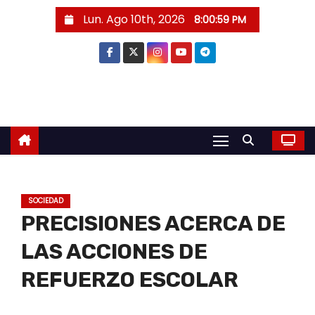
S
Lun. Ago 10th, 2026
8:01:00 PM
a
l
t
a
r
a
l
c
o
SOCIEDAD
n
PRECISIONES ACERCA DE
t
e
LAS ACCIONES DE
n
REFUERZO ESCOLAR
i
d