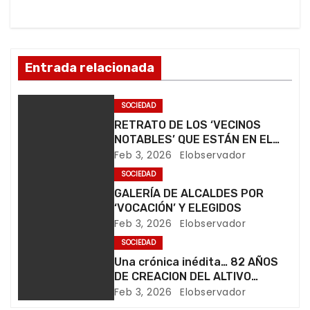
c
i
Entrada relacionada
ó
n
SOCIEDAD
RETRATO DE LOS ‘VECINOS
d
NOTABLES’ QUE ESTÁN EN EL
RINCÓN DEL OLVIDO…
Feb 3, 2026
Elobservador
e
SOCIEDAD
e
GALERÍA DE ALCALDES POR
‘VOCACIÓN’ Y ELEGIDOS
n
Feb 3, 2026
Elobservador
SOCIEDAD
t
Una crónica inédita… 82 AÑOS
DE CREACION DEL ALTIVO
r
DISTRITO DE SAN CRISTÓBAL
Feb 3, 2026
Elobservador