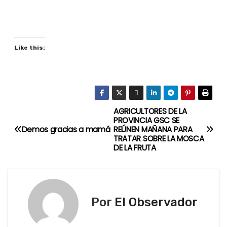
Like this:
AGRICULTORES DE LA
N
PROVINCIA GSC SE
Demos gracias a mamá
REÚNEN MAÑANA PARA
a
TRATAR SOBRE LA MOSCA
DE LA FRUTA
v
e
g
Por
El Observador
a