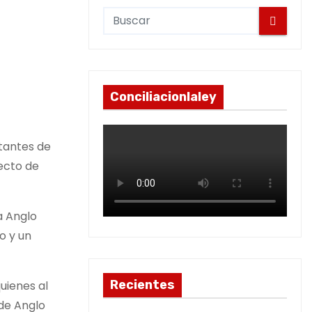
Conciliacionlaley
ntantes de
ecto de
a Anglo
o y un
Recientes
uienes al
 de Anglo