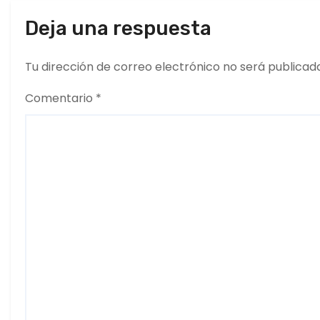
t
Deja una respuesta
r
a
Tu dirección de correo electrónico no será publicad
d
Comentario
*
a
s