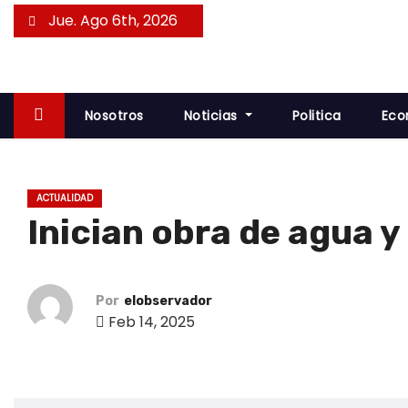
S
Jue. Ago 6th, 2026
a
l
t
a
Nosotros
Noticias
Politica
Eco
r
a
l
ACTUALIDAD
c
Inician obra de agua 
o
n
t
Por
elobservador
e
Feb 14, 2025
n
i
d