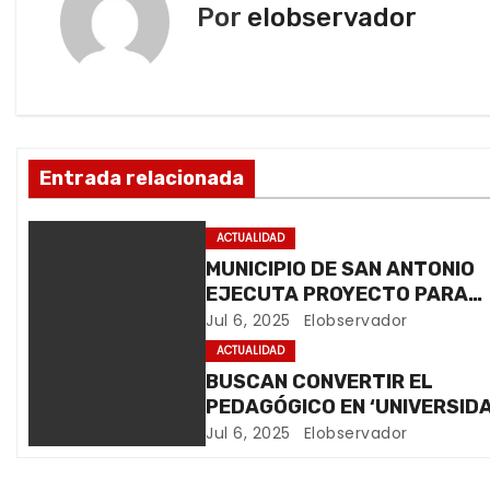
.
Por
elobservador
g
.
a
c
i
Entrada relacionada
ó
ACTUALIDAD
n
MUNICIPIO DE SAN ANTONIO
EJECUTA PROYECTO PARA
d
FORTALECER SU CAPACIDAD
Jul 6, 2025
Elobservador
e
ADMINISTRATIVA Y OPERATI
ACTUALIDAD
BUSCAN CONVERTIR EL
e
PEDAGÓGICO EN ‘UNIVERSID
DE EDUCACIÓN’
Jul 6, 2025
Elobservador
n