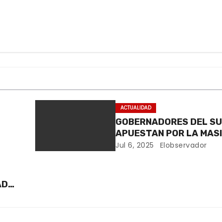
ACTUALIDAD
GOBERNADORES DEL S
APUESTAN POR LA MASI
DEL GAS
Jul 6, 2025
Elobservador
VA
AD