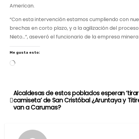
American.
“Con esta intervención estamos cumpliendo con nuest
brechas en corto plazo, y a la agilización del proceso
Nieto…”, aseveró el funcionario de la empresa miner
Me gusta esto:
C
a
r
g
Alcaldesas de estos poblados esperan ‘tirar
N
a
camiseta’ de San Cristóbal ¿Aruntaya y Titir
n
a
van a Carumas?
d
v
o
.
e