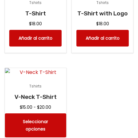
Tshirts
Tshirts
T-Shirt
T-Shirt with Logo
$
18.00
$
18.00
Añadir al carrito
Añadir al carrito
Tshirts
V-Neck T-Shirt
R
$
15.00
-
$
20.00
a
E
Seleccionar
n
s
opciones
g
t
o